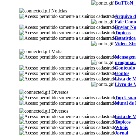
BuTToN_
Noticias
Arquivo d
Fale Cono
Enviar Not
Topicos
Estatistica
Video_St
Midia
Mensagens
progamac
Conteudo
Contos
Lista de 
Livro de V
Diversos
Top Usuar
Mural de 
Diversos
Lista de 
Topicos
Whois
Jornal