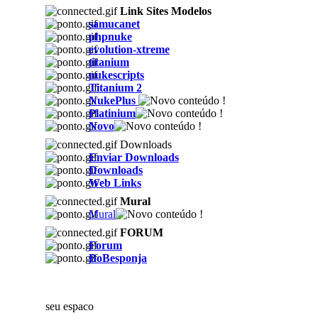
Link Sites Modelos
samucanet
phpnuke
evolution-xtreme
titanium
nukescripts
Titanium 2
NukePlus
Platinium
Novo
Downloads
Enviar Downloads
Downloads
Web Links
Mural
Mural
FORUM
Forum
BoBesponja
seu espaco