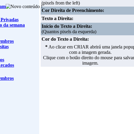
(pixels from the left)
eam
Cor Direita de Preenchimento:
Texto a Direita:
 Privadas
o da semana
Início do Texto a Direita:
(Quantos pixels da esquerda)
Cor do Texto a Direita:
embros
sitas
*
Ao clicar em CRIAR abrirá uma janela popu
com a imagem gerada.
Clique com o botão direito do mouse para salvar
os
imagem.
Recados
embros