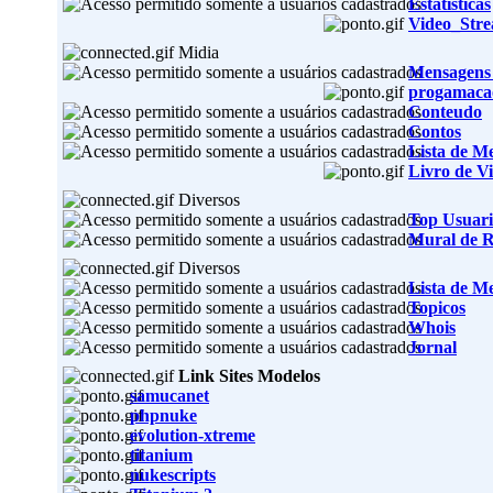
Estatisticas
Video_Str
Midia
Mensagens
progamaca
Conteudo
Contos
Lista de M
Livro de Vi
Diversos
Top Usuari
Mural de 
Diversos
Lista de M
Topicos
Whois
Jornal
Link Sites Modelos
samucanet
phpnuke
evolution-xtreme
titanium
nukescripts