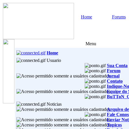
Home
Forums
Menu
Home
Usuario
Sua Conta
Forum
Jornal
Contato
Indique-No
Equipe do 
BuTToN_
Noticias
Arquivo de
Fale Conos
Enviar Noti
Topicos