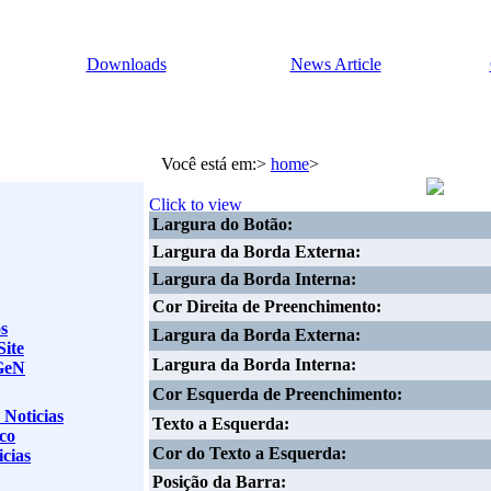
Downloads
News Article
Você está em:>
home
>
Largura do Botão:
Largura da Borda Externa:
Largura da Borda Interna:
Cor Direita de Preenchimento:
s
Largura da Borda Externa:
Site
Largura da Borda Interna:
GeN
Cor Esquerda de Preenchimento:
 Noticias
Texto a Esquerda:
co
Cor do Texto a Esquerda:
cias
Posição da Barra: