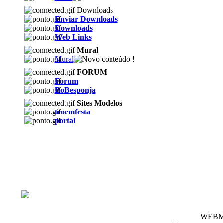
Downloads
Enviar Downloads
Downloads
Web Links
Mural
Mural
FORUM
Forum
BoBesponja
Sites Modelos
teoemfesta
portal
WEBM