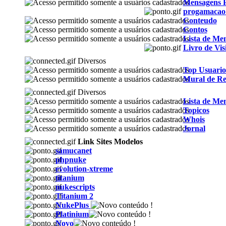
Mensagens P
progamacao
Conteudo
Contos
Lista de Me
Livro de Vis
Diversos
Top Usuario
Mural de Re
Diversos
Lista de Me
Topicos
Whois
Jornal
Link Sites Modelos
samucanet
phpnuke
evolution-xtreme
titanium
nukescripts
Titanium 2
NukePlus
Platinium
Novo