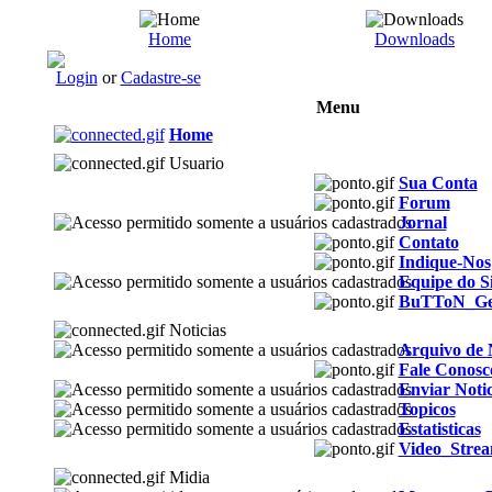
Home
Downloads
Login
or
Cadastre-se
Menu
Home
Usuario
Sua Conta
Forum
Jornal
Contato
Indique-Nos
Equipe do Si
BuTToN_G
Noticias
Arquivo de N
Fale Conosc
Enviar Notic
Topicos
Estatisticas
Video_Stre
Midia