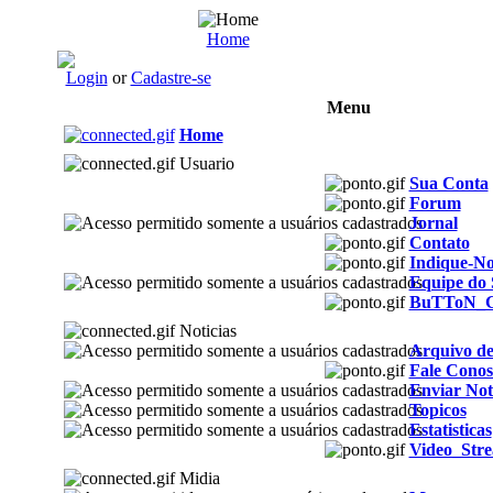
Home
Login
or
Cadastre-se
Menu
Home
Usuario
Sua Conta
Forum
Jornal
Contato
Indique-No
Equipe do 
BuTToN_
Noticias
Arquivo de
Fale Conos
Enviar Not
Topicos
Estatisticas
Video_Str
Midia