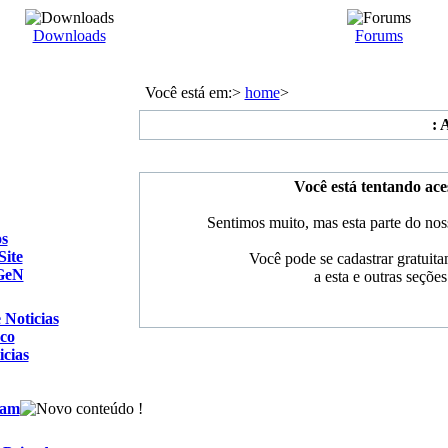
Downloads
Forums
Você está em:>
home
>
: 
Você está tentando ace
Sentimos muito, mas esta parte do no
s
Site
Você pode se cadastrar gratuit
GeN
a esta e outras seçõe
 Noticias
co
icias
eam