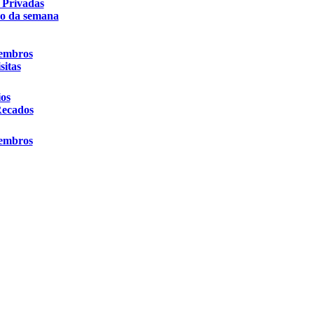
 Privadas
o da semana
Membros
sitas
os
Recados
Membros