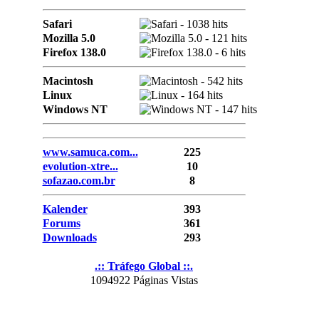
Safari
Mozilla 5.0
Firefox 138.0
Macintosh
Linux
Windows NT
www.samuca.com...
225
evolution-xtre...
10
sofazao.com.br
8
Kalender
393
Forums
361
Downloads
293
.:: Tráfego Global ::.
1094922 Páginas Vistas