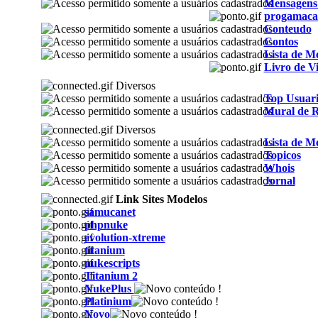
Mensagens
progamaca
Conteudo
Contos
Lista de 
Livro de Vi
Diversos
Top Usuari
Mural de 
Diversos
Lista de 
Topicos
Whois
Jornal
Link Sites Modelos
samucanet
phpnuke
evolution-xtreme
titanium
nukescripts
Titanium 2
NukePlus
Platinium
Novo