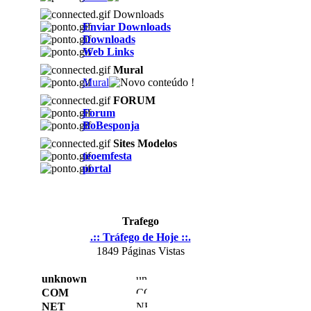
Downloads
Enviar Downloads
Downloads
Web Links
Mural
Mural
FORUM
Forum
BoBesponja
Sites Modelos
teoemfesta
portal
Trafego
.:: Tráfego de Hoje ::.
1849 Páginas Vistas
unknown
COM
NET