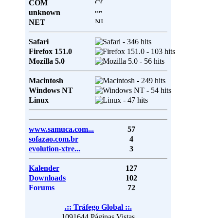
COM
unknown
NET
Safari
Firefox 151.0
Mozilla 5.0
Macintosh
Windows NT
Linux
www.samuca.com...
57
sofazao.com.br
4
evolution-xtre...
3
Kalender
127
Downloads
102
Forums
72
.:: Tráfego Global ::.
1091644 Páginas Vistas