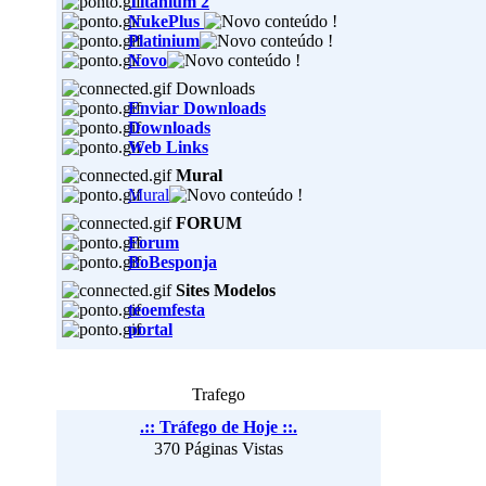
Titanium 2
NukePlus
Platinium
Novo
Downloads
Enviar Downloads
Downloads
Web Links
Mural
Mural
FORUM
Forum
BoBesponja
Sites Modelos
teoemfesta
portal
Trafego
.:: Tráfego de Hoje ::.
370 Páginas Vistas