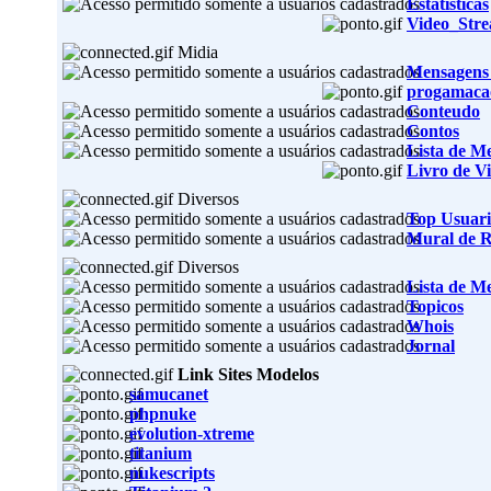
Estatisticas
Video_Str
Midia
Mensagens
progamaca
Conteudo
Contos
Lista de M
Livro de Vi
Diversos
Top Usuari
Mural de 
Diversos
Lista de M
Topicos
Whois
Jornal
Link Sites Modelos
samucanet
phpnuke
evolution-xtreme
titanium
nukescripts