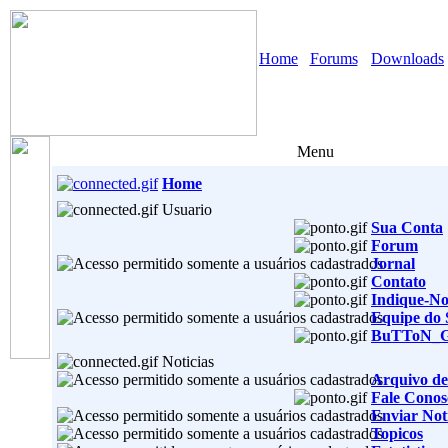
Home
Forums
Downloads
Menu
Home
Usuario
Sua Conta
Forum
Jornal
Contato
Indique-No
Equipe do 
BuTToN_
Noticias
Arquivo de
Fale Conos
Enviar Noti
Topicos