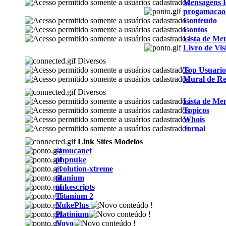
Mensagens P
progamacao
Conteudo
Contos
Lista de Me
Livro de Vis
Diversos
Top Usuario
Mural de Re
Diversos
Lista de Me
Topicos
Whois
Jornal
Link Sites Modelos
samucanet
phpnuke
evolution-xtreme
titanium
nukescripts
Titanium 2
NukePlus
Platinium
Novo