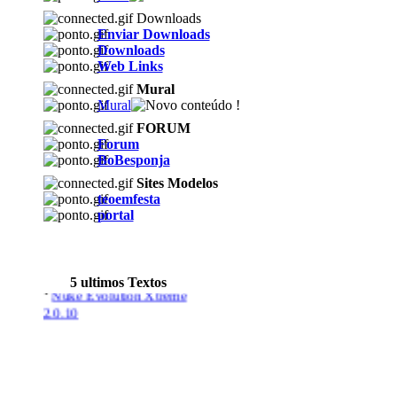
Downloads
Enviar Downloads
Downloads
Web Links
Mural
Mural
FORUM
Forum
BoBesponja
Sites Modelos
teoemfesta
portal
5 ultimos Textos
·
Nuke Evolution Xtreme
2.0.10