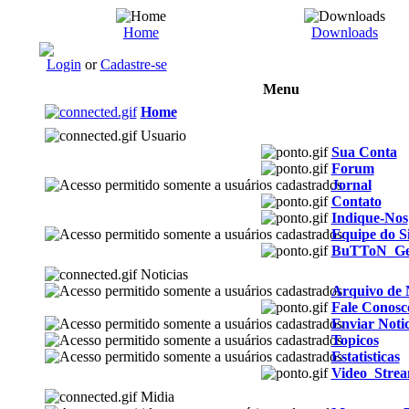
Home
Downloads
Login
or
Cadastre-se
Menu
Home
Usuario
Sua Conta
Forum
Jornal
Contato
Indique-Nos
Equipe do Si
BuTToN_G
Noticias
Arquivo de N
Fale Conosc
Enviar Notic
Topicos
Estatisticas
Video_Stre
Midia