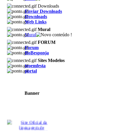
Downloads
Enviar Downloads
Downloads
Web Links
Mural
Mural
FORUM
Forum
BoBesponja
Sites Modelos
teoemfesta
portal
Banner