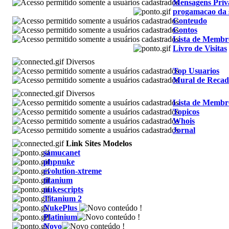
Mensagens Priv
progamacao da
Conteudo
Contos
Lista de Membr
Livro de Visitas
Diversos
Top Usuarios
Mural de Recad
Diversos
Lista de Membr
Topicos
Whois
Jornal
Link Sites Modelos
samucanet
phpnuke
evolution-xtreme
titanium
nukescripts
Titanium 2
NukePlus
Platinium
Novo