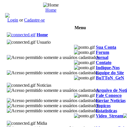
Home
Login
or
Cadastre-se
Menu
Home
Usuario
Sua Conta
Forum
Jornal
Contato
Indique-Nos
Equipe do Site
BuTToN_GeN
Noticias
Arquivo de Noti
Fale Conosco
Enviar Noticias
Topicos
Estatisticas
Video_Stream
Midia