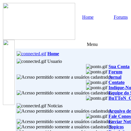
Home
Forums
Menu
Home
Usuario
Sua Conta
Forum
Jornal
Contato
Indique-No
Equipe do 
BuTToN_
Noticias
Arquivo de
Fale Conos
Enviar Noti
Topicos