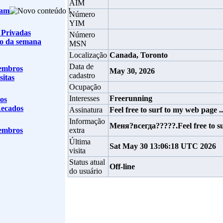
AIM
eam
Número
YIM
 Privadas
Número
o da semana
MSN
Localização
Canada, Toronto
Data de
embros
May 30, 2026
cadastro
sitas
Ocupação
Interesses
Freerunning
os
Recados
Assinatura
Feel free to surf to my web page
Informação
Меня?всегда?????.Feel free to su
embros
extra
Última
Sat May 30 13:06:18 UTC 2026
visita
Status atual
Off-line
do usuário