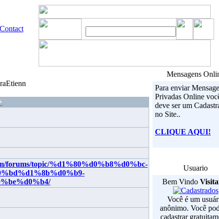
Contact
Mensagens Onli
oraEtienn
Para enviar Mensag
Privadas Online voc
deve ser um Cadastr
no Site..
CLIQUE AQUI!
y.com/forums/topic/%d1%80%d0%b8%d0%bc-
Usuario
%bd%d1%8b%d0%b9-
%be%d0%b4/
Bem Vindo
Visit
Você é um usuár
anônimo. Você pod
cadastrar gratuitam