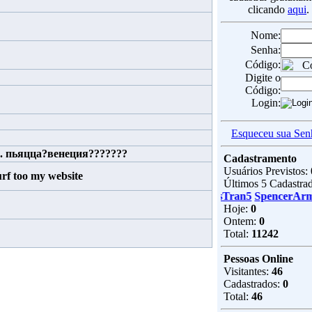
clicando
aqui
.
Nome:
Senha:
Código:
Digite o
Código:
Login:
Esqueceu sua Sen
 ... пьяцца?венеция???????
Cadastramento
Usuários Previstos:
rf too my website
Últimos 5 Cadastrad
InesTran5
SpencerArm
Hoje:
0
Ontem:
0
Total:
11242
Pessoas Online
Visitantes:
46
Cadastrados:
0
Total:
46