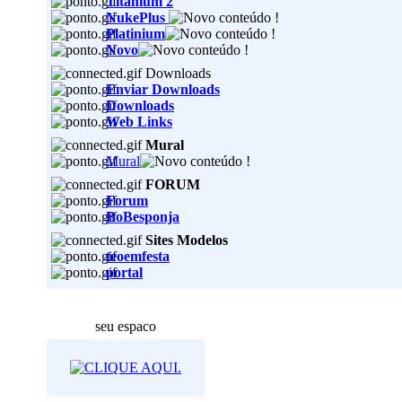
Titanium 2
NukePlus
Platinium
Novo
Downloads
Enviar Downloads
Downloads
Web Links
Mural
Mural
FORUM
Forum
BoBesponja
Sites Modelos
teoemfesta
portal
seu espaco