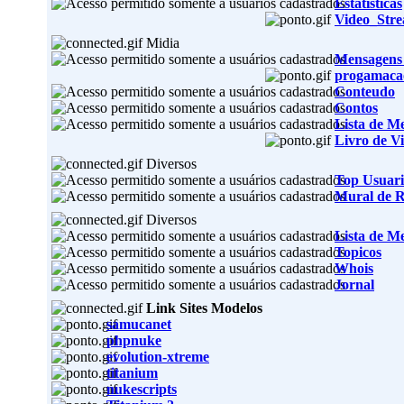
Estatisticas
Video_Str
Midia
Mensagens
progamaca
Conteudo
Contos
Lista de M
Livro de Vi
Diversos
Top Usuari
Mural de 
Diversos
Lista de M
Topicos
Whois
Jornal
Link Sites Modelos
samucanet
phpnuke
evolution-xtreme
titanium
nukescripts