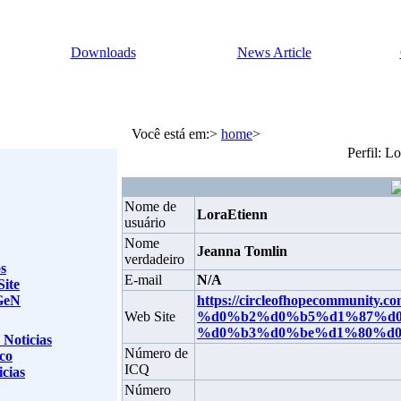
Downloads
News Article
Você está em:>
home
>
Perfil: L
Nome de
LoraEtienn
usuário
Nome
Jeanna Tomlin
verdadeiro
s
E-mail
N/A
Site
GeN
https://circleofhopecommunit
Web Site
%d0%b2%d0%b5%d1%87%d0
%d0%b3%d0%be%d1%80%d0
 Noticias
Número de
co
ICQ
cias
Número