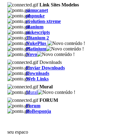
Link Sites Modelos
samucanet
phpnuke
evolution-xtreme
titanium
nukescripts
Titanium 2
NukePlus
Platinium
Novo
Downloads
Enviar Downloads
Downloads
Web Links
Mural
Mural
FORUM
Forum
BoBesponja
seu espaco