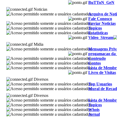
BuTToN_GeN
Noticias
Arquivo de Noti
Fale Conosco
Enviar Noticias
Topicos
Estatisticas
Video_Stream
Midia
Mensagens Priv
progamacao da
Conteudo
Contos
Lista de Membr
Livro de Visitas
Diversos
Top Usuarios
Mural de Recad
Diversos
Lista de Membr
Topicos
Whois
Jornal