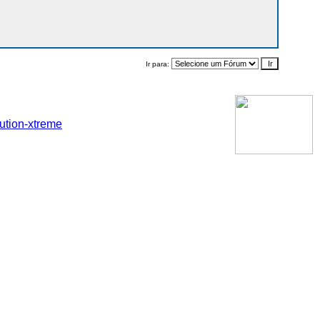
Ir para:
ution-xtreme