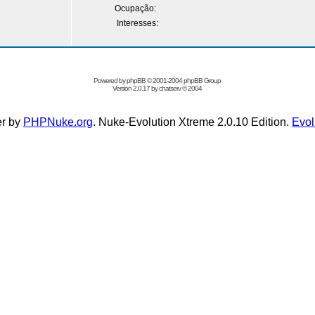
Ocupação:
Interesses:
Powered by
phpBB
© 2001-2004 phpBB Group
Version 2.0.17 by
chatserv
© 2004
r by
PHPNuke.org
. Nuke-Evolution Xtreme 2.0.10 Edition.
Evol