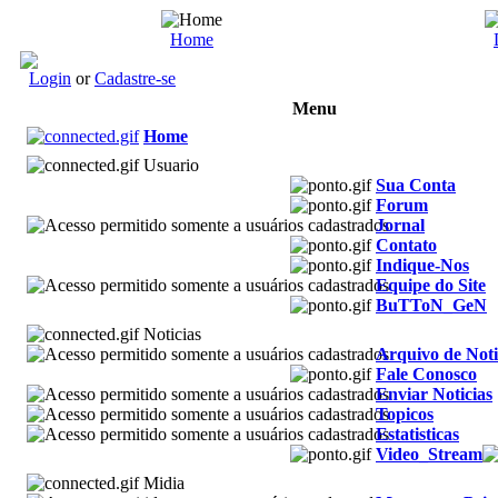
Home
Login
or
Cadastre-se
Menu
Home
Usuario
Sua Conta
Forum
Jornal
Contato
Indique-Nos
Equipe do Site
BuTToN_GeN
Noticias
Arquivo de Noti
Fale Conosco
Enviar Noticias
Topicos
Estatisticas
Video_Stream
Midia