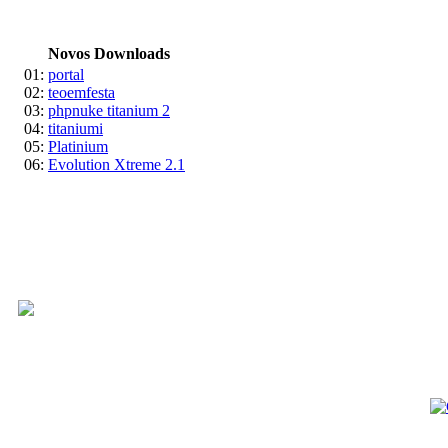
Novos Downloads
01:
portal
02:
teoemfesta
03:
phpnuke titanium 2
04:
titaniumi
05:
Platinium
06:
Evolution Xtreme 2.1