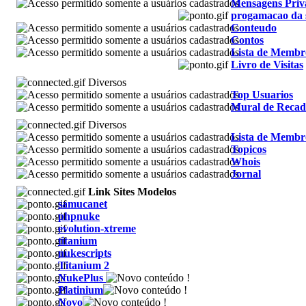
Mensagens Priv
progamacao da
Conteudo
Contos
Lista de Membr
Livro de Visitas
Diversos
Top Usuarios
Mural de Recad
Diversos
Lista de Membr
Topicos
Whois
Jornal
Link Sites Modelos
samucanet
phpnuke
evolution-xtreme
titanium
nukescripts
Titanium 2
NukePlus
Platinium
Novo