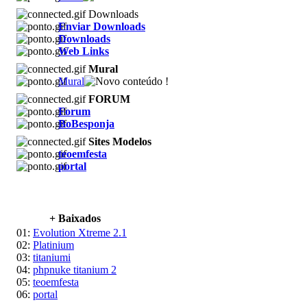
Downloads
Enviar Downloads
Downloads
Web Links
Mural
Mural
FORUM
Forum
BoBesponja
Sites Modelos
teoemfesta
portal
+ Baixados
01:
Evolution Xtreme 2.1
02:
Platinium
03:
titaniumi
04:
phpnuke titanium 2
05:
teoemfesta
06:
portal