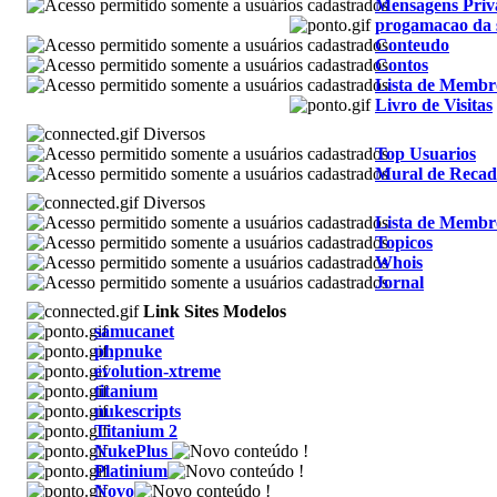
Mensagens Priv
progamacao da
Conteudo
Contos
Lista de Membr
Livro de Visitas
Diversos
Top Usuarios
Mural de Recad
Diversos
Lista de Membr
Topicos
Whois
Jornal
Link Sites Modelos
samucanet
phpnuke
evolution-xtreme
titanium
nukescripts
Titanium 2
NukePlus
Platinium
Novo