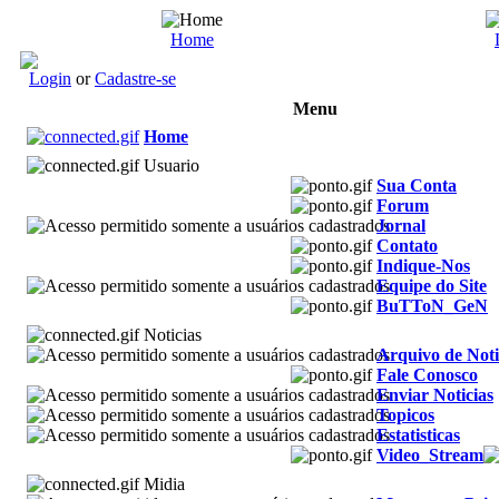
Home
Login
or
Cadastre-se
Menu
Home
Usuario
Sua Conta
Forum
Jornal
Contato
Indique-Nos
Equipe do Site
BuTToN_GeN
Noticias
Arquivo de Noti
Fale Conosco
Enviar Noticias
Topicos
Estatisticas
Video_Stream
Midia