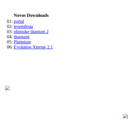
Novos Downloads
01:
portal
02:
teoemfesta
03:
phpnuke titanium 2
04:
titaniumi
05:
Platinium
06:
Evolution Xtreme 2.1