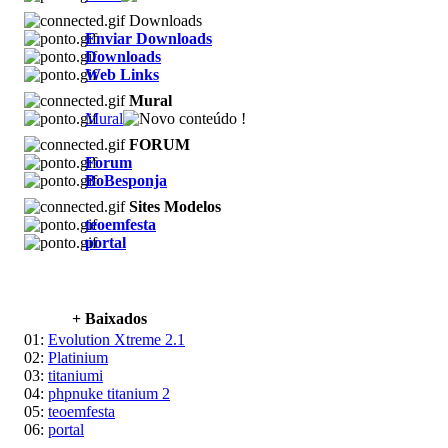
Downloads
Enviar Downloads
Downloads
Web Links
Mural
Mural
FORUM
Forum
BoBesponja
Sites Modelos
teoemfesta
portal
+ Baixados
01:
Evolution Xtreme 2.1
02:
Platinium
03:
titaniumi
04:
phpnuke titanium 2
05:
teoemfesta
06:
portal